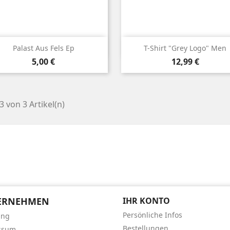


Vorschau
Vorschau
Palast Aus Fels Ep
T-Shirt "grey Logo" Men
Preis
Preis
5,00 €
12,99 €
 3 von 3 Artikel(n)
ERNEHMEN
IHR KONTO
Persönliche Infos
ung
Bestellungen
ssum