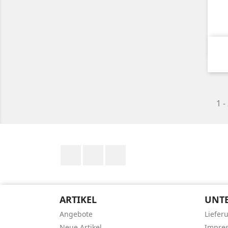
1 -
RSS
YouTube
Instagram
ARTIKEL
UNT
Angebote
Liefer
Neue Artikel
Impre