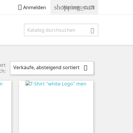
shopping_cart

Warenkorb
(0)
Anmelden

ert
Verkäufe, absteigend sortiert

ch: